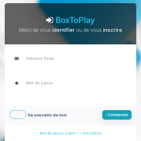
BoxToPlay
Merci de vous
identifier
ou de vous
inscrire
Se souvenir de moi
Connexion
-
Mot de passe oublié ?
Inscription