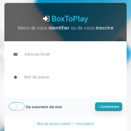
BoxToPlay
Merci de vous
identifier
ou de vous
inscrire
Se souvenir de moi
Connexion
-
Mot de passe oublié ?
Inscription