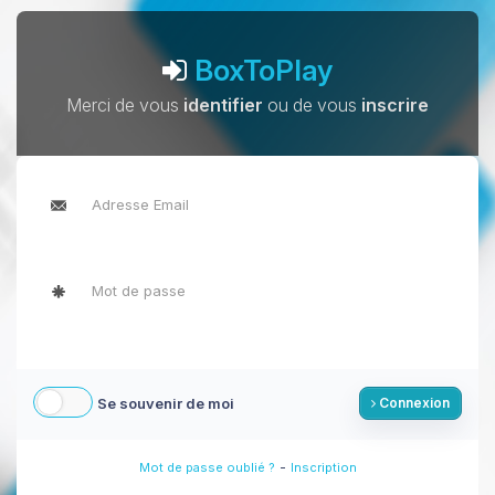
BoxToPlay
Merci de vous
identifier
ou de vous
inscrire
Se souvenir de moi
Connexion
-
Mot de passe oublié ?
Inscription