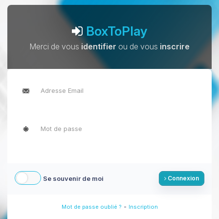
BoxToPlay
Merci de vous
identifier
ou de vous
inscrire
Se souvenir de moi
Connexion
-
Mot de passe oublié ?
Inscription