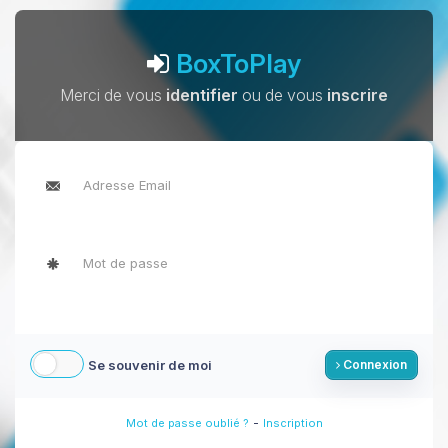
BoxToPlay
Merci de vous
identifier
ou de vous
inscrire
Se souvenir de moi
Connexion
-
Mot de passe oublié ?
Inscription