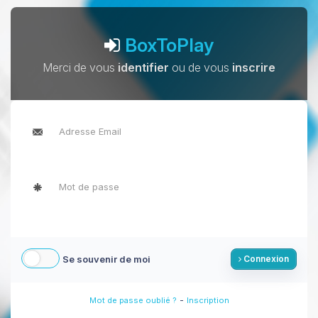
BoxToPlay
Merci de vous
identifier
ou de vous
inscrire
Se souvenir de moi
Connexion
-
Mot de passe oublié ?
Inscription