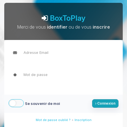
BoxToPlay
Merci de vous
identifier
ou de vous
inscrire
Se souvenir de moi
Connexion
-
Mot de passe oublié ?
Inscription