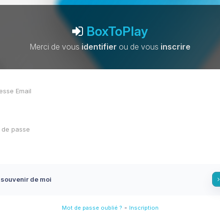
BoxToPlay
Merci de vous
identifier
ou de vous
inscrire
 souvenir de moi
-
Mot de passe oublié ?
Inscription