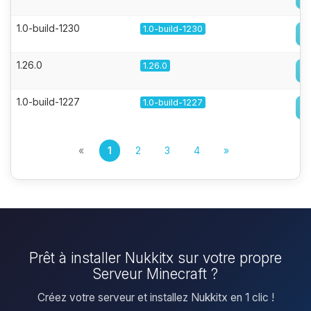
1.0-build-1230
1.0-build-1230
1.26.0
1.26.0
1.0-build-1227
1.0-build-1227
«
1
2
3
4
»
Prêt à installer Nukkitx sur votre propre
Serveur Minecraft ?
Créez votre serveur et installez Nukkitx en 1 clic !