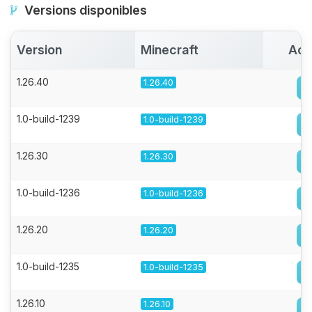
Versions disponibles
Version
Minecraft
Act
1.26.40
1.26.40
1.0-build-1239
1.0-build-1239
1.26.30
1.26.30
1.0-build-1236
1.0-build-1236
1.26.20
1.26.20
1.0-build-1235
1.0-build-1235
1.26.10
1.26.10