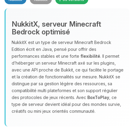
NukkitX, serveur Minecraft
Bedrock optimisé
NukkitX est un type de serveur Minecraft Bedrock
Youpi, enfin quelqu’un pour me
Edition écrit en Java, pensé pour offrir des
parler ! Moi c’est Choupy, ton petit
performances stables et une forte
flexibilité
. Il permet
assistant BoxToPlay. Dis-moi ce dont
d’héberger un serveur Minecraft axé sur les plugins,
tu as besoin et je vais remuer mes
avec une API proche de Bukkit, ce qui facilite le portage
petits circuits pour t’aider.
et la création de fonctionnalités sur mesure. NukkitX se
05/08/2026 à 22:32
distingue par sa gestion légère des ressources, sa
compatibilité multi plateformes et son support régulier
des protocoles de jeux récents. Avec
BoxToPlay
, ce
type de serveur devient idéal pour des mondes survie,
créatifs ou mini jeux orientés communauté.