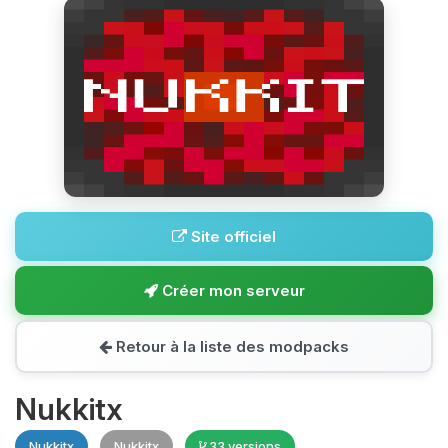
Site officiel
Créer mon serveur
Retour à la liste des modpacks
Nukkitx
Nukkitx
Nukkitx
33 versions