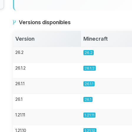
Versions disponibles
Version
Minecraft
26.2
26.2
26.1.2
26.1.2
26.1.1
26.1.1
26.1
26.1
1.21.11
1.21.11
1.21.10
1.21.10