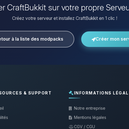
ler CraftBukkit sur votre propre Serve
Créez votre serveur et installez CraftBukkit en 1 clic !
tour à la liste des modpacks
Créer mon ser
SOURCES & SUPPORT
INFORMATIONS LÉGAL
il
Notre entreprise
lités
Mentions légales
CGV / CGU