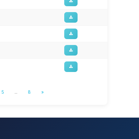
5
...
8
»