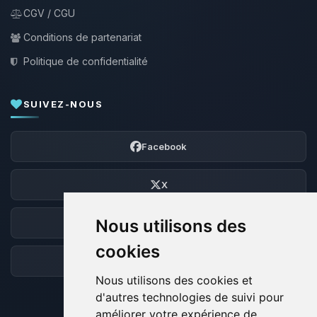
CGV / CGU
Conditions de partenariat
Politique de confidentialité
SUIVEZ-NOUS
Facebook
X
Nous utilisons des
Discord
cookies
Forum
Nous utilisons des cookies et
d'autres technologies de suivi pour
améliorer votre expérience de