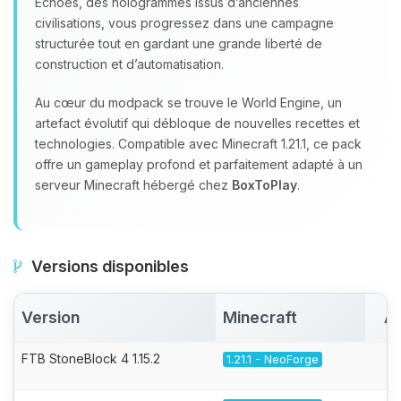
Echoes, des hologrammes issus d’anciennes
civilisations, vous progressez dans une campagne
structurée tout en gardant une grande liberté de
construction et d’automatisation.
Au cœur du modpack se trouve le World Engine, un
artefact évolutif qui débloque de nouvelles recettes et
technologies. Compatible avec Minecraft 1.21.1, ce pack
offre un gameplay profond et parfaitement adapté à un
serveur Minecraft hébergé chez
BoxToPlay
.
Versions disponibles
Version
Minecraft
Ac
FTB StoneBlock 4 1.15.2
1.21.1 - NeoForge