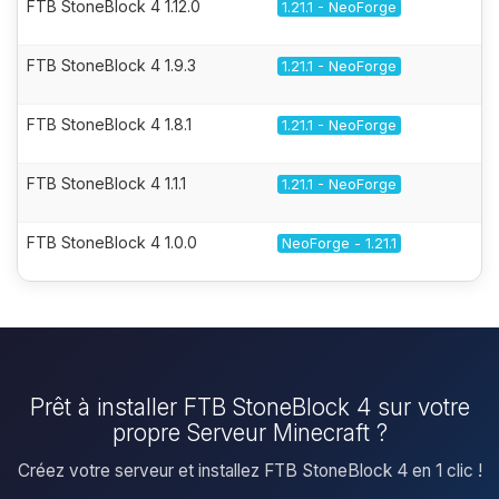
FTB StoneBlock 4 1.12.0
1.21.1 - NeoForge
FTB StoneBlock 4 1.9.3
1.21.1 - NeoForge
FTB StoneBlock 4 1.8.1
1.21.1 - NeoForge
FTB StoneBlock 4 1.1.1
1.21.1 - NeoForge
FTB StoneBlock 4 1.0.0
NeoForge - 1.21.1
Prêt à installer FTB StoneBlock 4 sur votre
propre Serveur Minecraft ?
Créez votre serveur et installez FTB StoneBlock 4 en 1 clic !