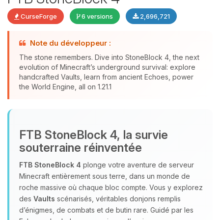
CurseForge
6 versions
2,696,721
Note du développeur :
The stone remembers. Dive into StoneBlock 4, the next
evolution of Minecraft’s underground survival: explore
Youpi, enfin quelqu’un pour me
handcrafted Vaults, learn from ancient Echoes, power
the World Engine, all on 1.21.1
parler ! Moi c’est Choupy, ton petit
assistant BoxToPlay. Dis-moi ce dont
tu as besoin et je vais remuer mes
petits circuits pour t’aider.
FTB StoneBlock 4, la survie
09/08/2026 à 05:58
souterraine réinventée
FTB StoneBlock 4
plonge votre aventure de serveur
Minecraft entièrement sous terre, dans un monde de
roche massive où chaque bloc compte. Vous y explorez
des
Vaults
scénarisés, véritables donjons remplis
d’énigmes, de combats et de butin rare. Guidé par les