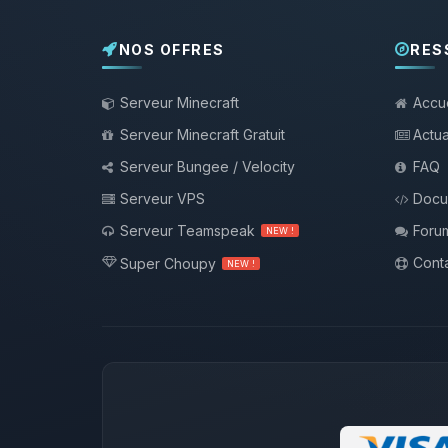
NOS OFFRES
RES
Serveur Minecraft
Accue
Serveur Minecraft Gratuit
Actua
Serveur Bungee / Velocity
FAQ
Serveur VPS
Docu
Serveur Teamspeak
Foru
NEW !
Conta
Super Choupy
NEW !