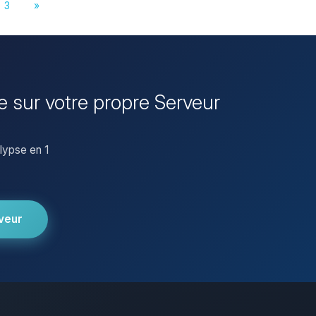
3
»
 sur votre propre Serveur
lypse en 1
veur