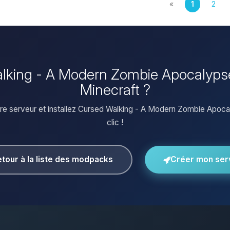
«
1
2
Walking - A Modern Zombie Apocalypse
Minecraft ?
re serveur et installez Cursed Walking - A Modern Zombie Apoca
clic !
tour à la liste des modpacks
Créer mon ser