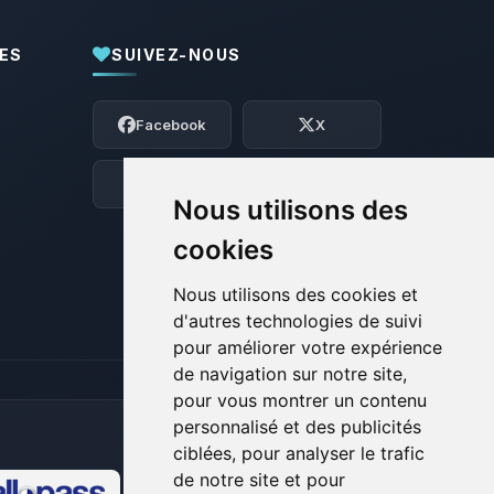
ES
SUIVEZ-NOUS
Youpi, enfin quelqu’un pour me parler !
Moi c’est Choupy, ton petit assistant
Facebook
X
BoxToPlay. Dis-moi ce dont tu as besoin
et je vais remuer mes petits circuits
pour t’aider.
Discord
Forum
Nous utilisons des
06/08/2026 à 16:10
cookies
Nous utilisons des cookies et
d'autres technologies de suivi
pour améliorer votre expérience
de navigation sur notre site,
pour vous montrer un contenu
personnalisé et des publicités
ciblées, pour analyser le trafic
de notre site et pour