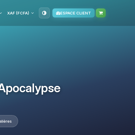
XAF (FCFA)
ESPACE CLIENT
 Apocalypse
alières