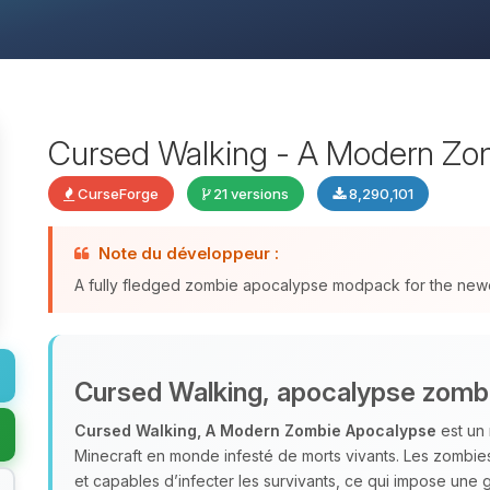
Cursed Walking - A Modern Zo
CurseForge
21 versions
8,290,101
Note du développeur :
A fully fledged zombie apocalypse modpack for the newes
Cursed Walking, apocalypse zom
Cursed Walking, A Modern Zombie Apocalypse
est un
Minecraft en monde infesté de morts vivants. Les zombie
et capables d’infecter les survivants, ce qui impose une g