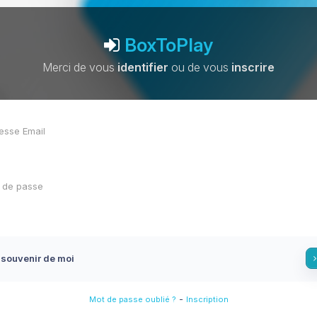
BoxToPlay
Merci de vous
identifier
ou de vous
inscrire
 souvenir de moi
-
Mot de passe oublié ?
Inscription