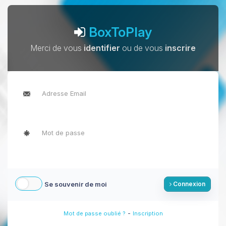
BoxToPlay
Merci de vous
identifier
ou de vous
inscrire
Se souvenir de moi
Connexion
-
Mot de passe oublié ?
Inscription