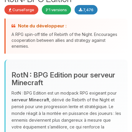
CurseForge
1 versions
7,476
Youpi, enfin quelqu’un pour me
Note du développeur :
parler ! Moi c’est Choupy, ton petit
A RPG spin-off title of Rebirth of the Night. Encourages
assistant BoxToPlay. Dis-moi ce dont
cooperation between allies and strategy against
tu as besoin et je vais remuer mes
enemies.
petits circuits pour t’aider.
08/08/2026 à 17:53
RotN : BPG Edition pour serveur
Minecraft
RotN : BPG Edition est un modpack RPG exigeant pour
serveur Minecraft
, dérivé de Rebirth of the Night et
pensé pour une progression lente et stratégique. Le
monde réagit à la montée en puissance des joueurs : les
ennemis deviennent plus dangereux à mesure que
votre équipement s’améliore, ce qui renforce la