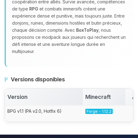
coopération entre alliés. Survie avancée, compétences
de type
RPG
et combats immersifs créent une
expérience dense et punitive, mais toujours juste. Entre
donjons, ruines, dimensions hostiles et butin précieux,
chaque décision compte. Avec
BoxToPlay
, nous
proposons ce modpack aux joueurs qui recherchent un
défi intense et une aventure longue durée en
multijoueur.
Versions disponibles
Version
Minecraft
Ac
BPG v1.1 (PA v2.0, Hotfix 6)
Forge - 1.12.2