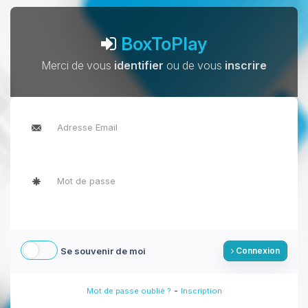
BoxToPlay
Merci de vous
identifier
ou de vous
inscrire
Se souvenir de moi
Connexion
-
Mot de passe oublié ?
Inscription