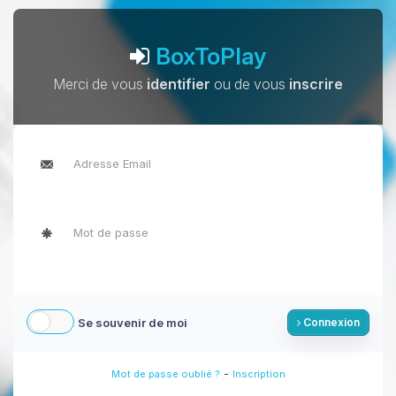
BoxToPlay
Merci de vous
identifier
ou de vous
inscrire
Se souvenir de moi
Connexion
-
Mot de passe oublié ?
Inscription