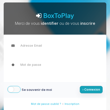
BoxToPlay
Merci de vous
identifier
ou de vous
inscrire
Se souvenir de moi
Connexion
-
Mot de passe oublié ?
Inscription