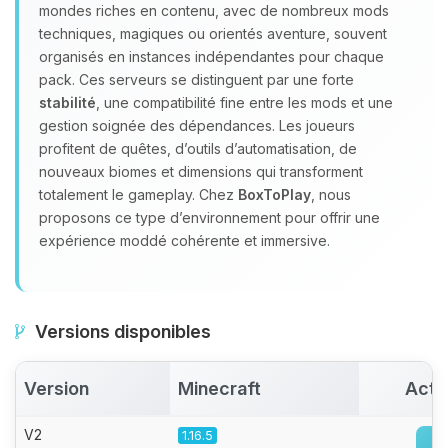
Youpi, enfin quelqu’un pour me
mondes riches en contenu, avec de nombreux mods
parler ! Moi c’est Choupy, ton petit
techniques, magiques ou orientés aventure, souvent
assistant BoxToPlay. Dis-moi ce dont
organisés en instances indépendantes pour chaque
tu as besoin et je vais remuer mes
pack. Ces serveurs se distinguent par une forte
petits circuits pour t’aider.
stabilité
, une compatibilité fine entre les mods et une
09/08/2026 à 08:03
gestion soignée des dépendances. Les joueurs
profitent de quêtes, d’outils d’automatisation, de
nouveaux biomes et dimensions qui transforment
totalement le gameplay. Chez
BoxToPlay
, nous
proposons ce type d’environnement pour offrir une
expérience moddé cohérente et immersive.
Versions disponibles
Version
Minecraft
Acti
V2
1.16.5