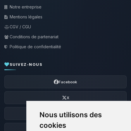
Notre entreprise
Mentions légales
CGV / CGU
Conditions de partenariat
Politique de confidentialité
SUIVEZ-NOUS
Facebook
X
Nous utilisons des
Discord
cookies
Forum