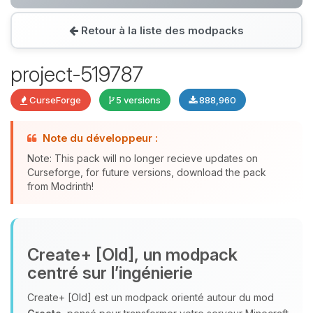
Retour à la liste des modpacks
Youpi, enfin quelqu’un pour me
parler ! Moi c’est Choupy, ton petit
project-519787
assistant BoxToPlay. Dis-moi ce dont
tu as besoin et je vais remuer mes
CurseForge
5 versions
888,960
petits circuits pour t’aider.
07/08/2026 à 22:47
Note du développeur :
Note: This pack will no longer recieve updates on
Curseforge, for future versions, download the pack
from Modrinth!
Create+ [Old], un modpack
centré sur l’ingénierie
Create+ [Old] est un modpack orienté autour du mod