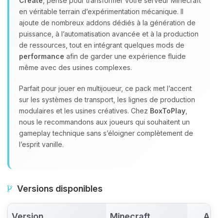
Create
, pensé pour transformer votre serveur Minecraft
en véritable terrain d’expérimentation mécanique. Il
ajoute de nombreux addons dédiés à la génération de
puissance, à l’automatisation avancée et à la production
de ressources, tout en intégrant quelques mods de
performance
afin de garder une expérience fluide
même avec des usines complexes.
Parfait pour jouer en multijoueur, ce pack met l’accent
sur les systèmes de transport, les lignes de production
modulaires et les usines créatives. Chez
BoxToPlay
,
nous le recommandons aux joueurs qui souhaitent un
gameplay technique sans s’éloigner complètement de
l’esprit vanille.
Versions disponibles
Version
Minecraft
Act