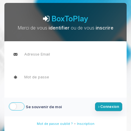
BoxToPlay
Merci de vous
identifier
ou de vous
inscrire
Se souvenir de moi
Connexion
-
Mot de passe oublié ?
Inscription