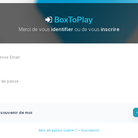
BoxToPlay
Merci de vous
identifier
ou de vous
inscrire
 souvenir de moi
-
Mot de passe oublié ?
Inscription