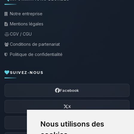
Notre entreprise
Mentions légales
CGV / CGU
Conditions de partenariat
Politique de confidentialité
SUIVEZ-NOUS
Facebook
X
Nous utilisons des
Discord