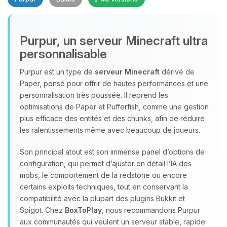
Purpur, un serveur Minecraft ultra
personnalisable
Purpur est un type de
serveur Minecraft
dérivé de
Paper, pensé pour offrir de hautes performances et une
Youpi, enfin quelqu’un pour me
personnalisation très poussée. Il reprend les
parler ! Moi c’est Choupy, ton petit
optimisations de Paper et Pufferfish, comme une gestion
assistant BoxToPlay. Dis-moi ce dont
plus efficace des entités et des chunks, afin de réduire
tu as besoin et je vais remuer mes
les ralentissements même avec beaucoup de joueurs.
petits circuits pour t’aider.
10/08/2026 à 04:18
Son principal atout est son immense panel d’options de
configuration, qui permet d’ajuster en détail l’IA des
mobs, le comportement de la redstone ou encore
certains exploits techniques, tout en conservant la
compatibilité avec la plupart des plugins Bukkit et
Spigot. Chez
BoxToPlay
, nous recommandons Purpur
aux communautés qui veulent un serveur stable, rapide