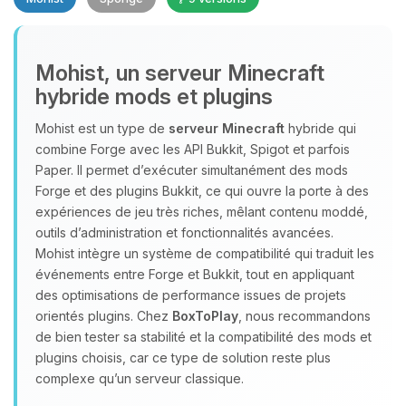
Mohist, un serveur Minecraft
hybride mods et plugins
Youpi, enfin quelqu’un pour me
Mohist est un type de
serveur Minecraft
hybride qui
parler ! Moi c’est Choupy, ton petit
combine Forge avec les API Bukkit, Spigot et parfois
assistant BoxToPlay. Dis-moi ce dont
Paper. Il permet d’exécuter simultanément des mods
tu as besoin et je vais remuer mes
Forge et des plugins Bukkit, ce qui ouvre la porte à des
petits circuits pour t’aider.
expériences de jeu très riches, mêlant contenu moddé,
outils d’administration et fonctionnalités avancées.
07/08/2026 à 07:07
Mohist intègre un système de compatibilité qui traduit les
événements entre Forge et Bukkit, tout en appliquant
des optimisations de performance issues de projets
orientés plugins. Chez
BoxToPlay
, nous recommandons
de bien tester sa stabilité et la compatibilité des mods et
plugins choisis, car ce type de solution reste plus
complexe qu’un serveur classique.