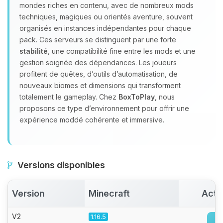
Youpi, enfin quelqu’un pour me
mondes riches en contenu, avec de nombreux mods
parler ! Moi c’est Choupy, ton petit
techniques, magiques ou orientés aventure, souvent
assistant BoxToPlay. Dis-moi ce dont
organisés en instances indépendantes pour chaque
tu as besoin et je vais remuer mes
pack. Ces serveurs se distinguent par une forte
petits circuits pour t’aider.
stabilité
, une compatibilité fine entre les mods et une
09/08/2026 à 07:09
gestion soignée des dépendances. Les joueurs
profitent de quêtes, d’outils d’automatisation, de
nouveaux biomes et dimensions qui transforment
totalement le gameplay. Chez
BoxToPlay
, nous
proposons ce type d’environnement pour offrir une
expérience moddé cohérente et immersive.
Versions disponibles
Version
Minecraft
Acti
V2
1.16.5