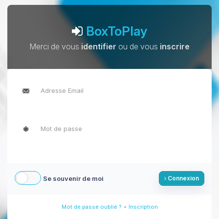
BoxToPlay
Merci de vous
identifier
ou de vous
inscrire
Se souvenir de moi
Connexion
-
Mot de passe oublié ?
Inscription