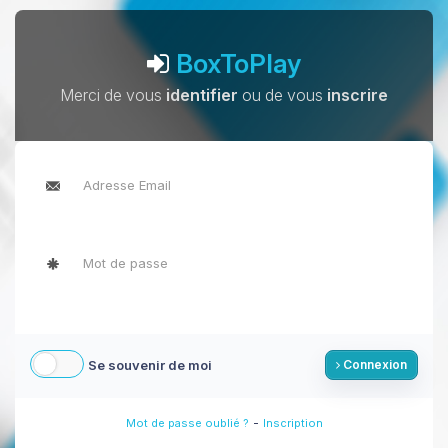
BoxToPlay
Merci de vous
identifier
ou de vous
inscrire
Se souvenir de moi
Connexion
-
Mot de passe oublié ?
Inscription