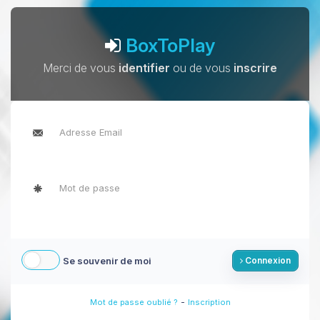
BoxToPlay
Merci de vous
identifier
ou de vous
inscrire
Se souvenir de moi
Connexion
-
Mot de passe oublié ?
Inscription