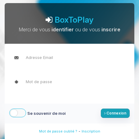
BoxToPlay
Merci de vous
identifier
ou de vous
inscrire
Se souvenir de moi
Connexion
-
Mot de passe oublié ?
Inscription