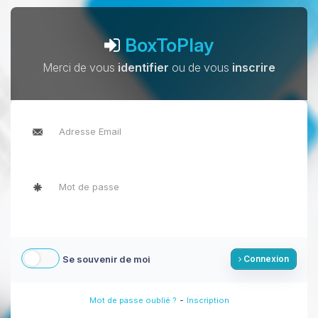
BoxToPlay
Merci de vous
identifier
ou de vous
inscrire
Se souvenir de moi
Connexion
-
Mot de passe oublié ?
Inscription