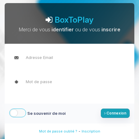
BoxToPlay
Merci de vous
identifier
ou de vous
inscrire
Se souvenir de moi
Connexion
-
Mot de passe oublié ?
Inscription