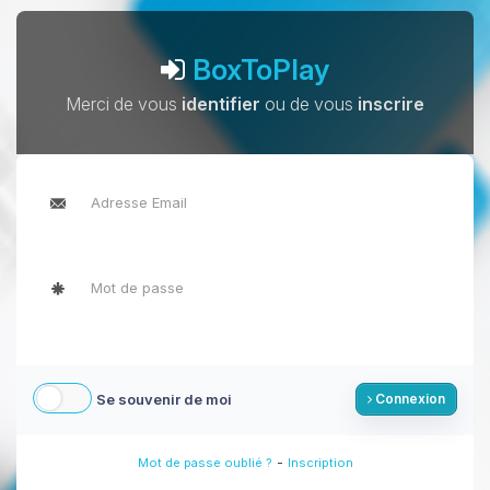
BoxToPlay
Merci de vous
identifier
ou de vous
inscrire
Se souvenir de moi
Connexion
-
Mot de passe oublié ?
Inscription