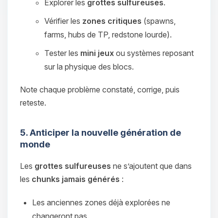
Explorer les
grottes sulfureuses
.
Vérifier les
zones critiques
(spawns,
farms, hubs de TP, redstone lourde).
Tester les
mini jeux
ou systèmes reposant
sur la physique des blocs.
Note chaque problème constaté, corrige, puis
reteste.
5. Anticiper la nouvelle génération de
monde
Les
grottes sulfureuses
ne s’ajoutent que dans
les
chunks jamais générés
:
Les anciennes zones déjà explorées ne
changeront pas.