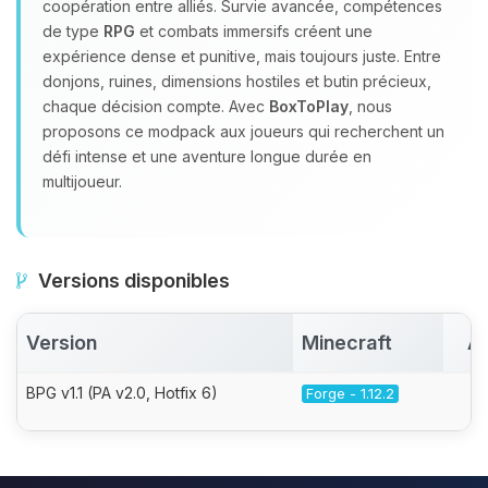
coopération entre alliés. Survie avancée, compétences
de type
RPG
et combats immersifs créent une
expérience dense et punitive, mais toujours juste. Entre
donjons, ruines, dimensions hostiles et butin précieux,
chaque décision compte. Avec
BoxToPlay
, nous
proposons ce modpack aux joueurs qui recherchent un
défi intense et une aventure longue durée en
multijoueur.
Versions disponibles
Version
Minecraft
Ac
BPG v1.1 (PA v2.0, Hotfix 6)
Forge - 1.12.2