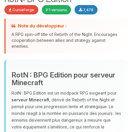
CurseForge
1 versions
7,476
Youpi, enfin quelqu’un pour me
Note du développeur :
parler ! Moi c’est Choupy, ton petit
A RPG spin-off title of Rebirth of the Night. Encourages
assistant BoxToPlay. Dis-moi ce dont
cooperation between allies and strategy against
tu as besoin et je vais remuer mes
enemies.
petits circuits pour t’aider.
07/08/2026 à 06:53
RotN : BPG Edition pour serveur
Minecraft
RotN : BPG Edition est un modpack RPG exigeant pour
serveur Minecraft
, dérivé de Rebirth of the Night et
pensé pour une progression lente et stratégique. Le
monde réagit à la montée en puissance des joueurs : les
ennemis deviennent plus dangereux à mesure que
votre équipement s’améliore, ce qui renforce la