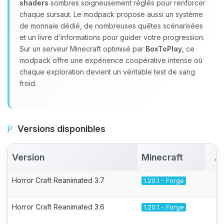
shaders
sombres soigneusement réglés pour renforcer
chaque sursaut. Le modpack propose aussi un système
de monnaie dédié, de nombreuses quêtes scénarisées
et un livre d’informations pour guider votre progression.
Sur un serveur Minecraft optimisé par
BoxToPlay
, ce
modpack offre une expérience coopérative intense où
chaque exploration devient un véritable test de sang
froid.
Versions disponibles
Version
Minecraft
A
Horror Craft Reanimated 3.7
1.20.1 - Forge
Horror Craft Reanimated 3.6
1.20.1 - Forge