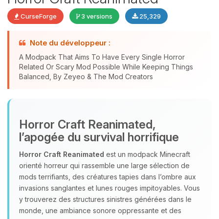
CurseForge
3 versions
25,329
Note du développeur :
Youpi, enfin quelqu’un pour me
A Modpack That Aims To Have Every Single Horror
Related Or Scary Mod Possible While Keeping Things
parler ! Moi c’est Choupy, ton petit
Balanced, By Zeyeo & The Mod Creators
assistant BoxToPlay. Dis-moi ce dont
tu as besoin et je vais remuer mes
petits circuits pour t’aider.
09/08/2026 à 07:58
Horror Craft Reanimated,
l’apogée du survival horrifique
Horror Craft Reanimated
est un modpack Minecraft
orienté horreur qui rassemble une large sélection de
mods terrifiants, des créatures tapies dans l’ombre aux
invasions sanglantes et lunes rouges impitoyables. Vous
y trouverez des structures sinistres générées dans le
monde, une ambiance sonore oppressante et des