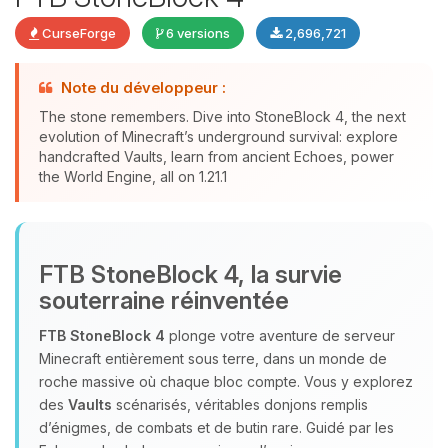
CurseForge
6 versions
2,696,721
Note du développeur :
The stone remembers. Dive into StoneBlock 4, the next
evolution of Minecraft’s underground survival: explore
Youpi, enfin quelqu’un pour me
handcrafted Vaults, learn from ancient Echoes, power
the World Engine, all on 1.21.1
parler ! Moi c’est Choupy, ton petit
assistant BoxToPlay. Dis-moi ce dont
tu as besoin et je vais remuer mes
petits circuits pour t’aider.
FTB StoneBlock 4, la survie
07/08/2026 à 04:41
souterraine réinventée
FTB StoneBlock 4
plonge votre aventure de serveur
Minecraft entièrement sous terre, dans un monde de
roche massive où chaque bloc compte. Vous y explorez
des
Vaults
scénarisés, véritables donjons remplis
d’énigmes, de combats et de butin rare. Guidé par les