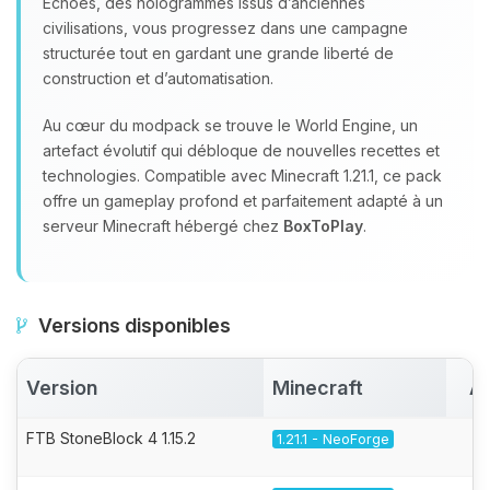
Echoes, des hologrammes issus d’anciennes
civilisations, vous progressez dans une campagne
structurée tout en gardant une grande liberté de
construction et d’automatisation.
Au cœur du modpack se trouve le World Engine, un
artefact évolutif qui débloque de nouvelles recettes et
technologies. Compatible avec Minecraft 1.21.1, ce pack
offre un gameplay profond et parfaitement adapté à un
serveur Minecraft hébergé chez
BoxToPlay
.
Versions disponibles
Version
Minecraft
Ac
FTB StoneBlock 4 1.15.2
1.21.1 - NeoForge