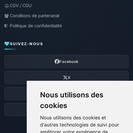
CGV / CGU
Conditions de partenariat
Politique de confidentialité
SUIVEZ-NOUS
Facebook
X
Nous utilisons des
Discord
cookies
Forum
Nous utilisons des cookies et
d'autres technologies de suivi pour
améliorer votre expérience de