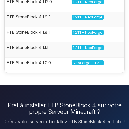
FTB StoneBlock 4 1.12.0
1.21.1 - NeoForge
FTB StoneBlock 4 1.9.3
1.21.1 - NeoForge
FTB StoneBlock 4 1.8.1
1.21.1 - NeoForge
FTB StoneBlock 4 1.1.1
1.21.1 - NeoForge
FTB StoneBlock 4 1.0.0
NeoForge - 1.21.1
Prêt à installer FTB StoneBlock 4 sur votre
propre Serveur Minecraft ?
Créez votre serveur et installez FTB StoneBlock 4 en 1 clic !