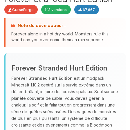
CurseForge
3 versions
67,667
Note du développeur :
Youpi, enfin quelqu’un pour me
Forever alone in a hot dry world. Monsters rule this
parler ! Moi c’est Choupy, ton petit
world can you over come them an rain supreme
assistant BoxToPlay. Dis-moi ce dont
tu as besoin et je vais remuer mes
petits circuits pour t’aider.
07/08/2026 à 20:16
Forever Stranded Hurt Edition
Forever Stranded Hurt Edition
est un modpack
Minecraft 1.10.2 centré sur la survie extrême dans un
désert brûlant, inspiré des crashs spatiaux. Seul sur une
planète couverte de sable, vous devez gérer la
chaleur, la soif et la faim tout en progressant dans une
série de quêtes scénarisées. Des vagues de monstres
de plus en plus puissants, un système de difficulté
croissante et des événements comme la Bloodmoon