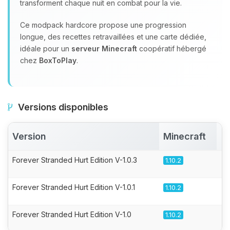
transforment chaque nuit en combat pour la vie.
Ce modpack hardcore propose une progression
longue, des recettes retravaillées et une carte dédiée,
idéale pour un
serveur Minecraft
coopératif hébergé
chez
BoxToPlay
.
Versions disponibles
Version
Minecraft
A
Forever Stranded Hurt Edition V-1.0.3
1.10.2
Forever Stranded Hurt Edition V-1.0.1
1.10.2
Forever Stranded Hurt Edition V-1.0
1.10.2