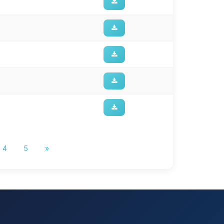
4
5
»