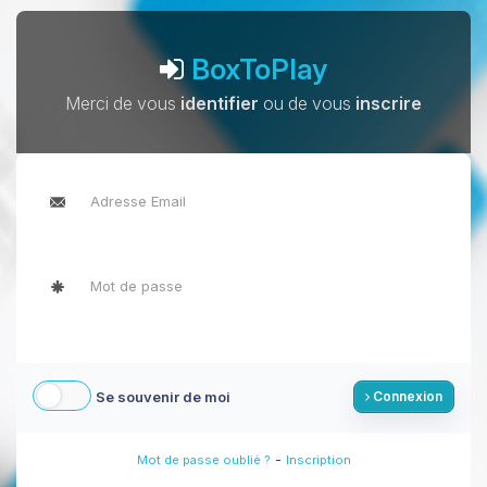
BoxToPlay
Merci de vous
identifier
ou de vous
inscrire
Se souvenir de moi
Connexion
-
Mot de passe oublié ?
Inscription