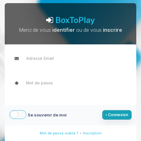
BoxToPlay
Merci de vous
identifier
ou de vous
inscrire
Se souvenir de moi
Connexion
-
Mot de passe oublié ?
Inscription