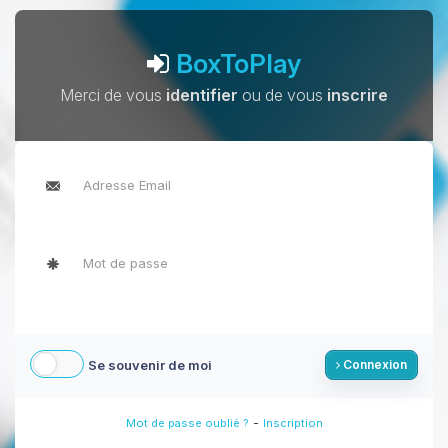
BoxToPlay
Merci de vous
identifier
ou de vous
inscrire
Se souvenir de moi
Connexion
-
Mot de passe oublié ?
Inscription