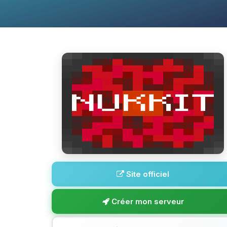
Site officiel
Créer mon serveur