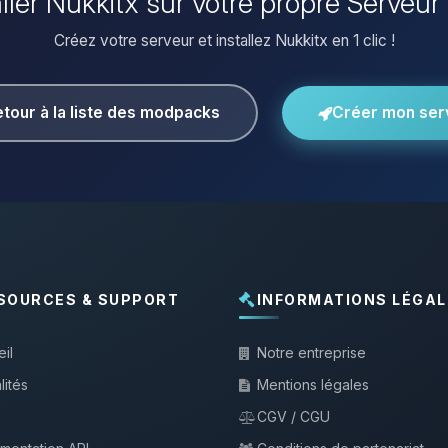
aller Nukkitx sur votre propre Serveur
Créez votre serveur et installez Nukkitx en 1 clic !
tour à la liste des modpacks
Créer mon ser
SOURCES & SUPPORT
INFORMATIONS LÉGAL
il
Notre entreprise
lités
Mentions légales
CGV / CGU