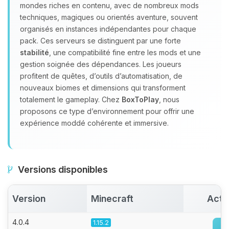
mondes riches en contenu, avec de nombreux mods
parler ! Moi c’est Choupy, ton petit
techniques, magiques ou orientés aventure, souvent
assistant BoxToPlay. Dis-moi ce dont
organisés en instances indépendantes pour chaque
tu as besoin et je vais remuer mes
pack. Ces serveurs se distinguent par une forte
petits circuits pour t’aider.
stabilité
, une compatibilité fine entre les mods et une
09/08/2026 à 13:23
gestion soignée des dépendances. Les joueurs
profitent de quêtes, d’outils d’automatisation, de
nouveaux biomes et dimensions qui transforment
totalement le gameplay. Chez
BoxToPlay
, nous
proposons ce type d’environnement pour offrir une
expérience moddé cohérente et immersive.
Versions disponibles
Version
Minecraft
Acti
4.0.4
1.15.2