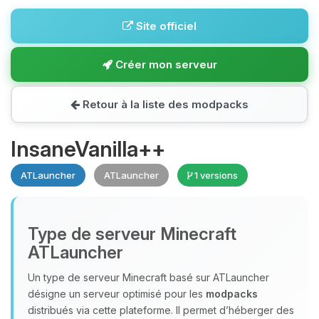
Site officiel
Créer mon serveur
Retour à la liste des modpacks
InsaneVanilla++
ATLauncher
ATLauncher
1 versions
Type de serveur Minecraft
ATLauncher
Un type de serveur Minecraft basé sur ATLauncher
désigne un serveur optimisé pour les
modpacks
distribués via cette plateforme. Il permet d’héberger des
Youpi, enfin quelqu’un pour me