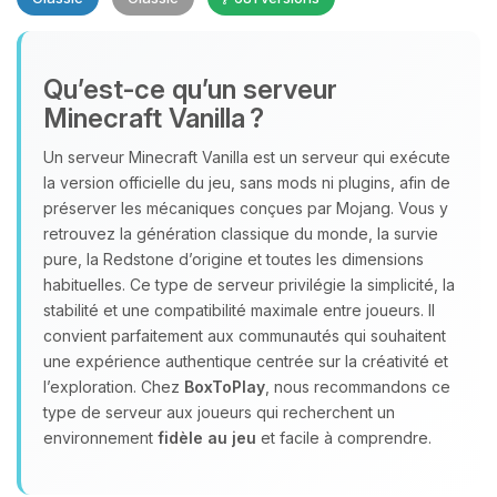
Qu’est‑ce qu’un serveur
Minecraft Vanilla ?
Un serveur Minecraft Vanilla est un serveur qui exécute
Youpi, enfin quelqu’un pour me
la version officielle du jeu, sans mods ni plugins, afin de
parler ! Moi c’est Choupy, ton petit
préserver les mécaniques conçues par Mojang. Vous y
assistant BoxToPlay. Dis-moi ce dont
retrouvez la génération classique du monde, la survie
tu as besoin et je vais remuer mes
pure, la Redstone d’origine et toutes les dimensions
petits circuits pour t’aider.
habituelles. Ce type de serveur privilégie la simplicité, la
stabilité et une compatibilité maximale entre joueurs. Il
08/08/2026 à 16:38
convient parfaitement aux communautés qui souhaitent
une expérience authentique centrée sur la créativité et
l’exploration. Chez
BoxToPlay
, nous recommandons ce
type de serveur aux joueurs qui recherchent un
environnement
fidèle au jeu
et facile à comprendre.