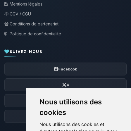
Mentions légales
CGV / CGU
Conditions de partenariat
Politique de confidentialité
SUIVEZ-NOUS
Facebook
X
Nous utilisons des
Discord
cookies
Forum
Nous utilisons des cookies et