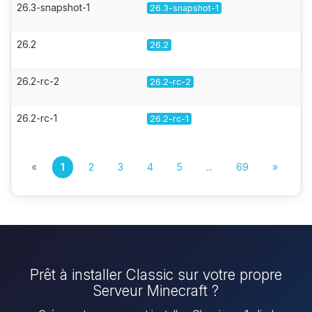
26.3-snapshot-1
26.3-snapshot-1
26.2
26.2
26.2-rc-2
26.2-rc-2
26.2-rc-1
26.2-rc-1
«
1
2
3
4
5
...
69
»
Prêt à installer Classic sur votre propre
Serveur Minecraft ?