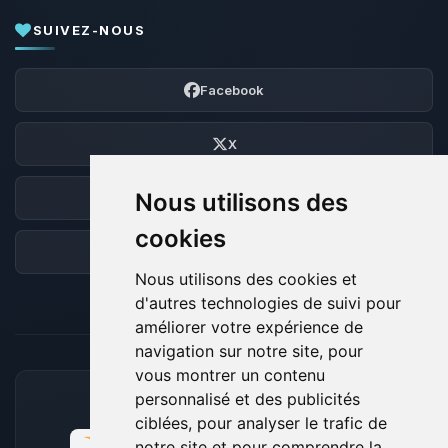
SUIVEZ-NOUS
Facebook
X
Nous utilisons des
Discord
cookies
Forum
Nous utilisons des cookies et
d'autres technologies de suivi pour
améliorer votre expérience de
navigation sur notre site, pour
vous montrer un contenu
personnalisé et des publicités
MOYENS DE PAIEMENT ACCEPTÉS
ciblées, pour analyser le trafic de
notre site et pour comprendre la