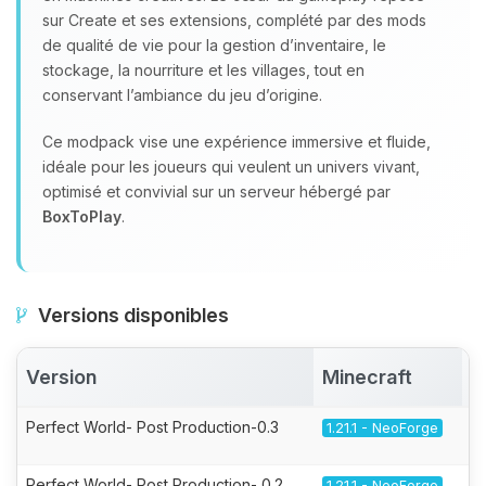
sur Create et ses extensions, complété par des mods
de qualité de vie pour la gestion d’inventaire, le
stockage, la nourriture et les villages, tout en
conservant l’ambiance du jeu d’origine.
Ce modpack vise une expérience immersive et fluide,
idéale pour les joueurs qui veulent un univers vivant,
optimisé et convivial sur un serveur hébergé par
BoxToPlay
.
Versions disponibles
Version
Minecraft
A
Perfect World- Post Production-0.3
1.21.1 - NeoForge
Perfect World- Post Production- 0.2
1.21.1 - NeoForge