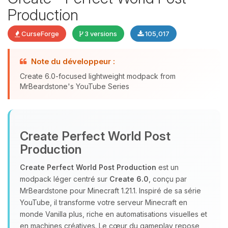
Production
CurseForge
3 versions
105,017
Note du développeur :
Youpi, enfin quelqu’un pour me
Create 6.0-focused lightweight modpack from
parler ! Moi c’est Choupy, ton petit
MrBeardstone's YouTube Series
assistant BoxToPlay. Dis-moi ce dont
tu as besoin et je vais remuer mes
petits circuits pour t’aider.
10/08/2026 à 13:54
Create Perfect World Post
Production
Create Perfect World Post Production
est un
modpack léger centré sur
Create 6.0
, conçu par
MrBeardstone pour Minecraft 1.21.1. Inspiré de sa série
YouTube, il transforme votre serveur Minecraft en
monde Vanilla plus, riche en automatisations visuelles et
en machines créatives. Le cœur du gameplay repose