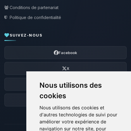
Conditions de partenariat
Politique de confidentialité
SUIVEZ-NOUS
Facebook
X
Nous utilisons des
Discord
cookies
Forum
Nous utilisons des cookies et
d'autres technologies de suivi pour
améliorer votre expérience de
navigation sur notre site, pour