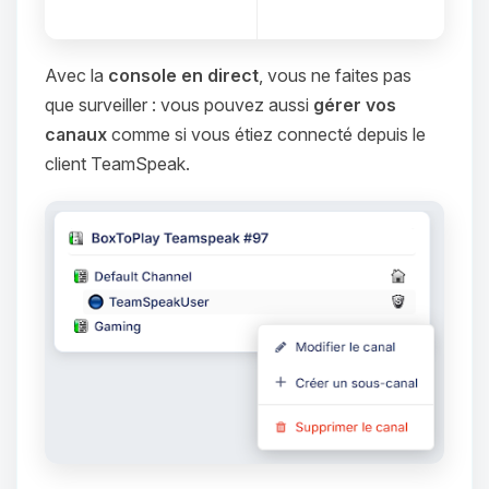
Avec la
console en direct
, vous ne faites pas
que surveiller : vous pouvez aussi
gérer vos
canaux
comme si vous étiez connecté depuis le
client TeamSpeak.
Youpi, enfin quelqu’un pour me
parler ! Moi c’est Choupy, ton petit
assistant BoxToPlay. Dis-moi ce dont
tu as besoin et je vais remuer mes
petits circuits pour t’aider.
08/08/2026 à 21:38