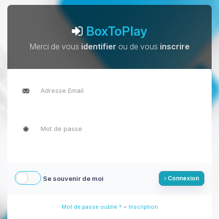
BoxToPlay
Merci de vous
identifier
ou de vous
inscrire
Se souvenir de moi
Connexion
-
Mot de passe oublié ?
Inscription