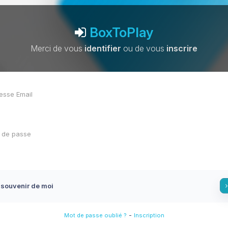
BoxToPlay
Merci de vous
identifier
ou de vous
inscrire
 souvenir de moi
-
Mot de passe oublié ?
Inscription