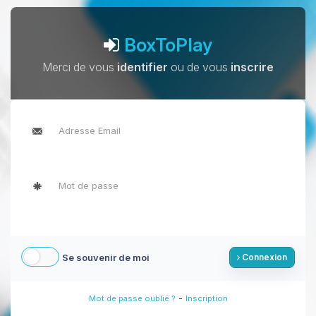
BoxToPlay
Merci de vous
identifier
ou de vous
inscrire
Se souvenir de moi
Connexion
-
Mot de passe oublié ?
Inscription