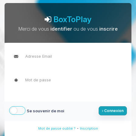
BoxToPlay
Merci de vous
identifier
ou de vous
inscrire
Se souvenir de moi
Connexion
-
Mot de passe oublié ?
Inscription